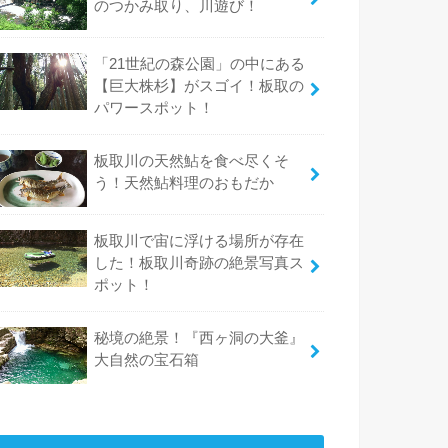
のつかみ取り、川遊び！
「21世紀の森公園」の中にある
【巨大株杉】がスゴイ！板取の
パワースポット！
板取川の天然鮎を食べ尽くそ
う！天然鮎料理のおもだか
板取川で宙に浮ける場所が存在
した！板取川奇跡の絶景写真ス
ポット！
秘境の絶景！『西ヶ洞の大釜』
大自然の宝石箱