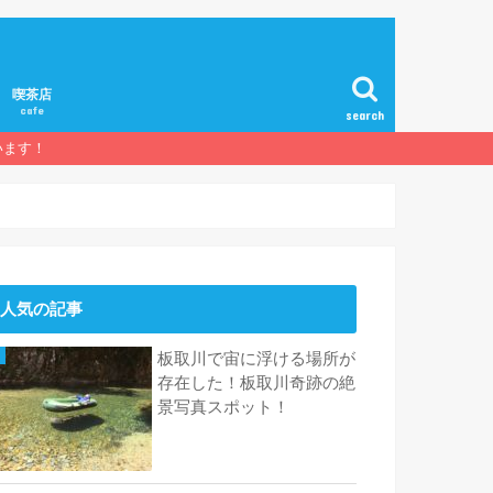
喫茶店
cafe
search
います！
人気の記事
板取川で宙に浮ける場所が
存在した！板取川奇跡の絶
景写真スポット！