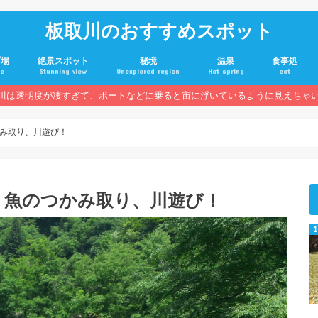
板取川のおすすめスポット
プ場
絶景スポット
秘境
温泉
食事処
te
Stunning view
Unexplored region
Hot spring
eat
川は透明度が凄すぎて、ボートなどに乗ると宙に浮いているように見えちゃ
み取り、川遊び！
、魚のつかみ取り、川遊び！