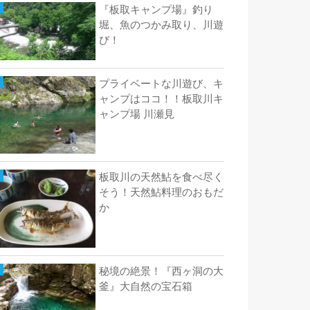
『板取キャンプ場』釣り
堀、魚のつかみ取り、川遊
び！
プライベートな川遊び、キ
ャンプはココ！！板取川キ
ャンプ場 川瀬見
板取川の天然鮎を食べ尽く
そう！天然鮎料理のおもだ
か
秘境の絶景！『西ヶ洞の大
釜』大自然の宝石箱