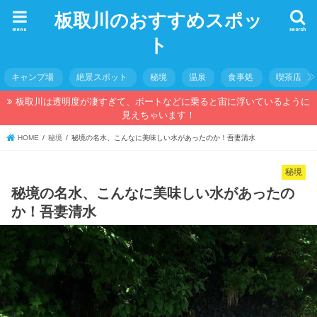
板取川のおすすめスポッ
menu
search
ト
キャンプ場
絶景スポット
秘境
温泉
食事処
喫茶店
板取川は透明度が凄すぎて、ボートなどに乗ると宙に浮いているように
見えちゃいます！
HOME
秘境
秘境の名水、こんなに美味しい水があったのか！吾妻清水
秘境
秘境の名水、こんなに美味しい水があったの
か！吾妻清水