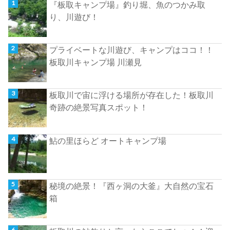
『板取キャンプ場』釣り堀、魚のつかみ取
り、川遊び！
プライベートな川遊び、キャンプはココ！！
板取川キャンプ場 川瀬見
板取川で宙に浮ける場所が存在した！板取川
奇跡の絶景写真スポット！
鮎の里ほらど オートキャンプ場
秘境の絶景！『西ヶ洞の大釜』大自然の宝石
箱