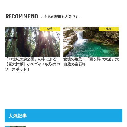
RECOMMEND
こちらの記事も人気です。
秘境
秘境
「21世紀の森公園」の中にある
秘境の絶景！『西ヶ洞の大釜』大
【巨大株杉】がスゴイ！板取のパ
自然の宝石箱
ワースポット！
人気記事