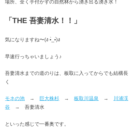
場所、全く手付かずの自然林から湧き出る湧き水！
「THE 吾妻清水！！」
気になりますね〜(ง •̀_•́)ง
早速行っちゃいましょう♪
吾妻清水までの道のりは、板取に入ってからでも結構長
く
モネの池
→
巨大株杉
→
板取川温泉
→
川浦渓
谷
→ 吾妻清水
といった感じで一番奥です。